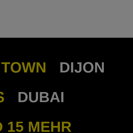
 TOWN
DIJON
S
DUBAI
ND 15 MEHR