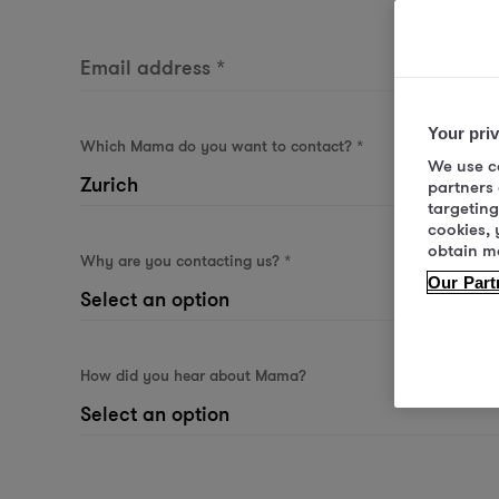
Phone nu
Email address
*
+1
Your pri
Which Mama do you want to contact?
*
We use co
partners
targeting
cookies, 
obtain m
Why are you contacting us?
*
Our Part
How did you hear about Mama?