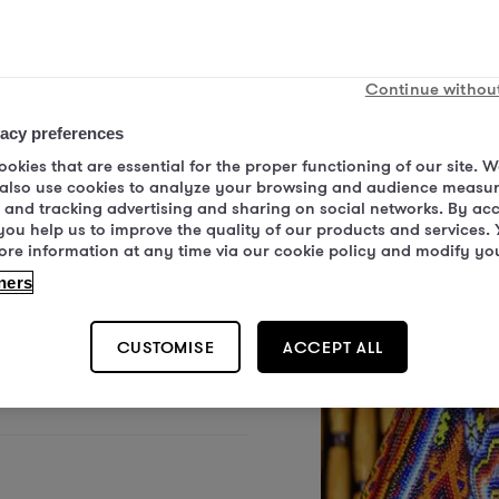
mber
*
Continue withou
vacy preferences
okies that are essential for the proper functioning of our site. 
 also use cookies to analyze your browsing and audience measu
 and tracking advertising and sharing on social networks. By ac
you help us to improve the quality of our products and services.
ore information at any time via our cookie policy and modify yo
ners
CUSTOMISE
ACCEPT ALL