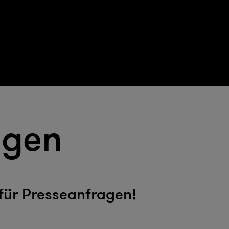
 ist für alle unsere Gäste vor und nach dem Eincheck
:
werden als unzulässig angesehen.
an.
bitkarte als Garantie, um Ihren Aufenthalt online zu b
agen
n, setzen Sie sich bitte mit uns in Verbindung.
:
is berechnet.
ne Kreditkarten aufteilen.
 für Presseanfragen!