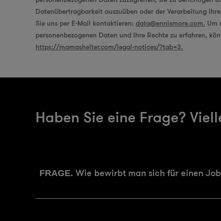
Datenübertragbarkeit auszuüben oder der Verarbeitung Ihr
Sie uns per E-Mail kontaktieren:
data@ennismore.com.
Um m
personenbezogenen Daten und Ihre Rechte zu erfahren, könn
https://mamashelter.com/legal-notices/?tab=3.
Haben Sie eine Frage? Viell
Wie bewirbt man sich für einen Job
FRAGE.
Für Bewerbungen auf Jobs oder P
ANTWORT.
Für alle weiteren Fragen kontaktieren Sie bit