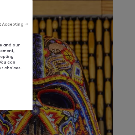
t Accepting →
We and our
rement,
cepting
 You can
ur choices.