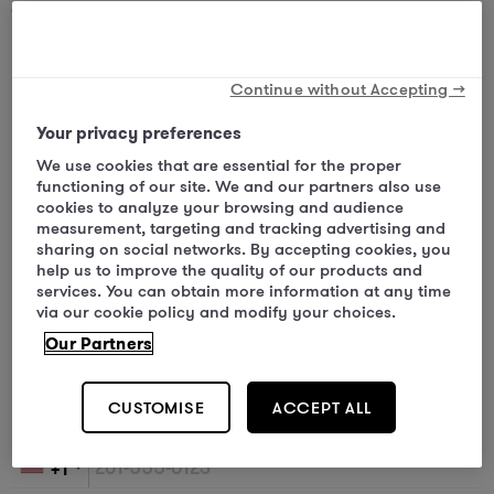
Company
*
Continue without Accepting →
Last name
*
Your privacy preferences
We use cookies that are essential for the proper
functioning of our site. We and our partners also use
cookies to analyze your browsing and audience
measurement, targeting and tracking advertising and
First name
*
sharing on social networks. By accepting cookies, you
help us to improve the quality of our products and
services. You can obtain more information at any time
via our cookie policy and modify your choices.
Our Partners
Email address
*
CUSTOMISE
ACCEPT ALL
Phone number
*
+1