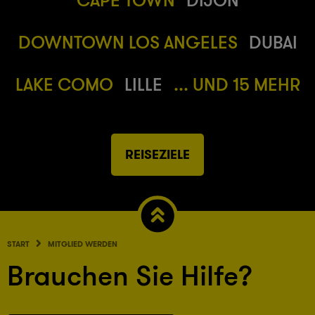
DOWNTOWN LOS ANGELES
DUBAI
LAKE COMO
LILLE
... UND 15 MEHR
REISEZIELE
START
MITGLIED WERDEN
Brauchen Sie Hilfe?